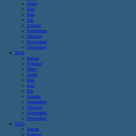
April
Mai
Juni
Juli
August
September
Oktober
November
Dezember
2024
Januar
Februar
März
April
Mai
Juni
Juli
August
September
Oktober
November
Dezember
2023
Januar
Februar