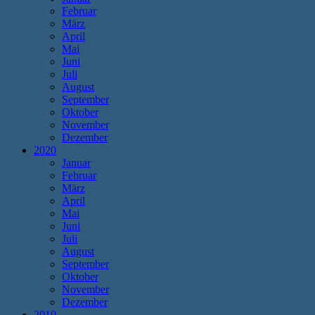
Februar
März
April
Mai
Juni
Juli
August
September
Oktober
November
Dezember
2020
Januar
Februar
März
April
Mai
Juni
Juli
August
September
Oktober
November
Dezember
2019