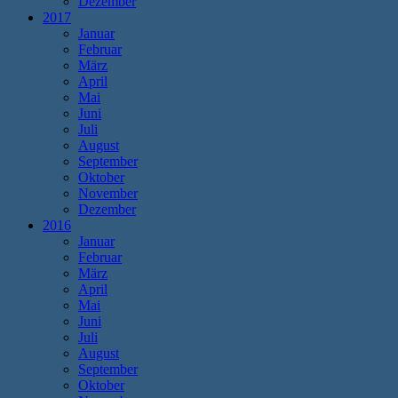
Dezember
2017
Januar
Februar
März
April
Mai
Juni
Juli
August
September
Oktober
November
Dezember
2016
Januar
Februar
März
April
Mai
Juni
Juli
August
September
Oktober