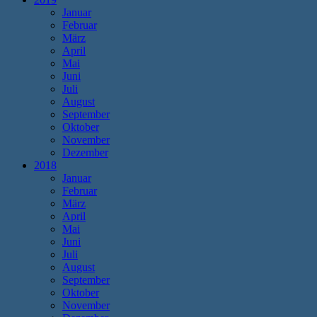
Januar
Februar
März
April
Mai
Juni
Juli
August
September
Oktober
November
Dezember
2018
Januar
Februar
März
April
Mai
Juni
Juli
August
September
Oktober
November