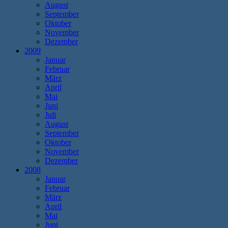
August
September
Oktober
November
Dezember
2009
Januar
Februar
März
April
Mai
Juni
Juli
August
September
Oktober
November
Dezember
2008
Januar
Februar
März
April
Mai
Juni