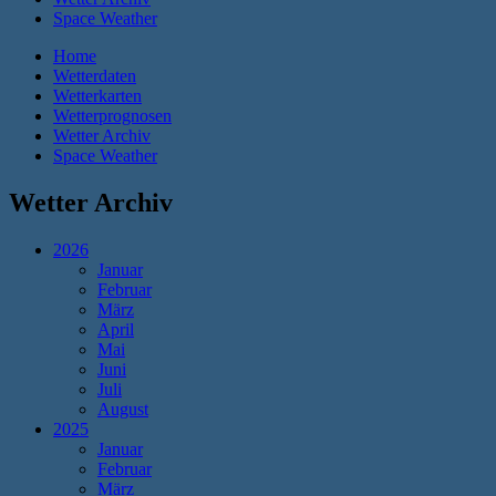
Space Weather
Home
Wetterdaten
Wetterkarten
Wetterprognosen
Wetter Archiv
Space Weather
Wetter Archiv
2026
Januar
Februar
März
April
Mai
Juni
Juli
August
2025
Januar
Februar
März