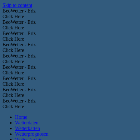
Skip to content
BeoWetter - Eriz
Click Here
BeoWetter - Eriz
Click Here
BeoWetter - Eriz
Click Here
BeoWetter - Eriz
Click Here
BeoWetter - Eriz
Click Here
BeoWetter - Eriz
Click Here
BeoWetter - Eriz
Click Here
BeoWetter - Eriz
Click Here
BeoWetter - Eriz
Click Here
Home
Wetterdaten
Wetterkarten
Wetterprognosen
Wetter Archiv