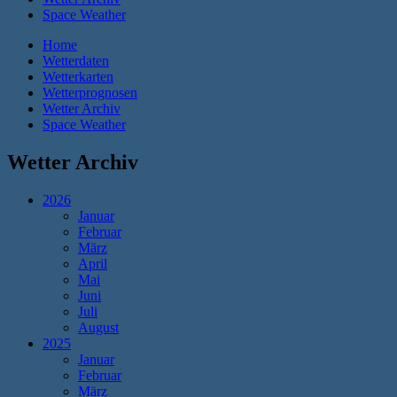
Space Weather
Home
Wetterdaten
Wetterkarten
Wetterprognosen
Wetter Archiv
Space Weather
Wetter Archiv
2026
Januar
Februar
März
April
Mai
Juni
Juli
August
2025
Januar
Februar
März