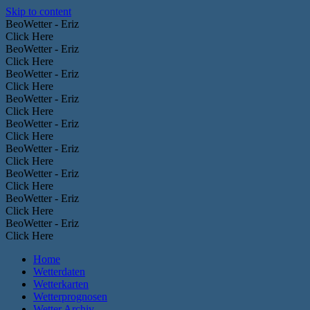
Skip to content
BeoWetter - Eriz
Click Here
BeoWetter - Eriz
Click Here
BeoWetter - Eriz
Click Here
BeoWetter - Eriz
Click Here
BeoWetter - Eriz
Click Here
BeoWetter - Eriz
Click Here
BeoWetter - Eriz
Click Here
BeoWetter - Eriz
Click Here
BeoWetter - Eriz
Click Here
Home
Wetterdaten
Wetterkarten
Wetterprognosen
Wetter Archiv