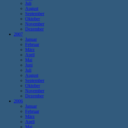
Juli
August
September
Oktober
November
Dezember
2007
Januar
Februar
März
April
Mai
Juni
Juli
August
September
Oktober
November
Dezember
2006
Januar
Februar
März
April
Mai