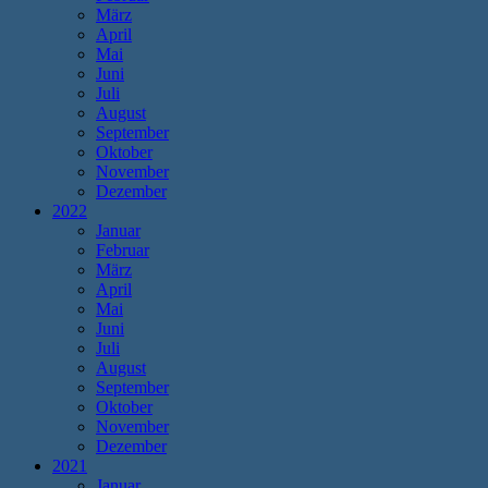
März
April
Mai
Juni
Juli
August
September
Oktober
November
Dezember
2022
Januar
Februar
März
April
Mai
Juni
Juli
August
September
Oktober
November
Dezember
2021
Januar