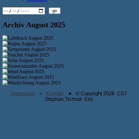
Archiv August 2025
Impressum
∗
Kontakt
∗ © Copyright 2026 CST
Stephan Tschudi Eriz