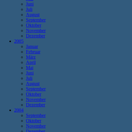
Juni
Juli
August
September
Oktober
November
Dezember
2005
Januar
Februar
März
April
Mai
Juni
Juli
August
September
Oktober
November
Dezember
2004
September
Oktober
November
Dezember