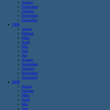
August
September
Oktober
November
Dezember
2009
Januar
Februar
März
April
Mai
Juni
Juli
August
September
Oktober
November
Dezember
2008
Januar
Februar
März
April
Mai
Juni