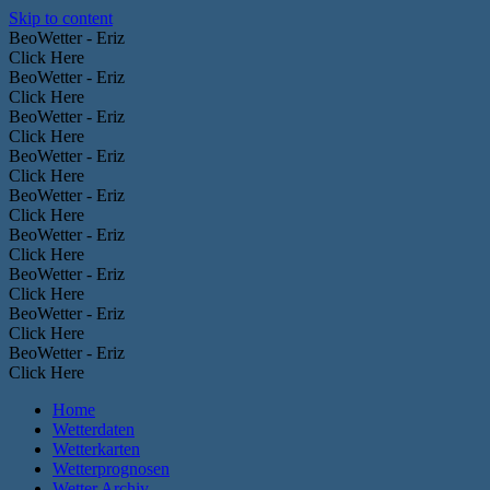
Skip to content
BeoWetter - Eriz
Click Here
BeoWetter - Eriz
Click Here
BeoWetter - Eriz
Click Here
BeoWetter - Eriz
Click Here
BeoWetter - Eriz
Click Here
BeoWetter - Eriz
Click Here
BeoWetter - Eriz
Click Here
BeoWetter - Eriz
Click Here
BeoWetter - Eriz
Click Here
Home
Wetterdaten
Wetterkarten
Wetterprognosen
Wetter Archiv